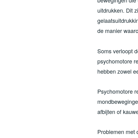
bewegingen die 
uitdrukken. Dit z
gelaatsuitdrukk
de manier waaro
Soms verloopt d
psychomotore ret
hebben zowel een
Psychomotore re
mondbewegingen g
afbijten of kauwe
Problemen met d